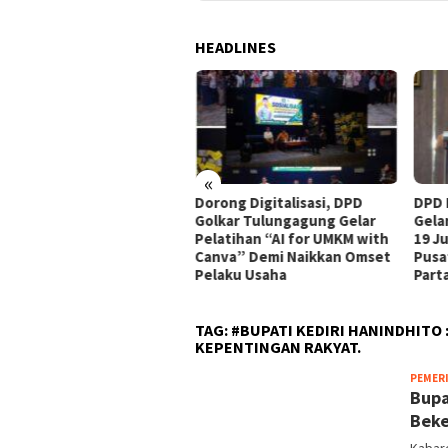
HEADLINES
SDN Sumberkare
jakan
etua P2SP
 Dilibatkan
anjaan
«
Dorong Digitalisasi, DPD
DPD Partai Dem
Golkar Tulungagung Gelar
Gelar Bimtek B
Pelatihan “AI for UMKM with
19 Juli di Surab
Canva” Demi Naikkan Omset
Pusat Saraf Ko
Pelaku Usaha
Partai
TAG:
#BUPATI KEDIRI HANINDHITO 
KEPENTINGAN RAKYAT.
PEMER
Bupa
Beke
Kabaro