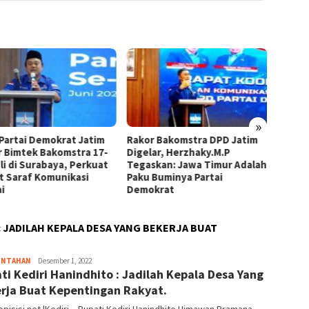
»
okrat Jatim
Rakor Bakomstra DPD Jatim
Camat Launching 
akomstra 17-
Digelar, Herzhaky.M.P
Cat Program Inov
aya, Perkuat
Tegaskan: Jawa Timur Adalah
Kecamatan Singo
munikasi
Paku Buminya Partai
Demokrat
: JADILAH KEPALA DESA YANG BEKERJA BUAT
INTAHAN
Editor
Desember 1, 2022
ti Kediri Hanindhito : Jadilah Kepala Desa Yang
_03
rja Buat Kepentingan Rakyat.
pisisi.net.|Kediri – Bupati Kediri Hanindhito Himawan Pramana