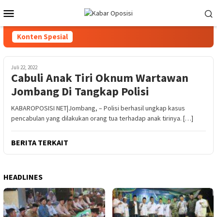
Loncat
Menu
ke
Mobile
konten
Konten Spesial
Juli 22, 2022
Cabuli Anak Tiri Oknum Wartawan
Jombang Di Tangkap Polisi
KABAROPOSISI NET|Jombang, – Polisi berhasil ungkap kasus
pencabulan yang dilakukan orang tua terhadap anak tirinya. […]
BERITA TERKAIT
HEADLINES