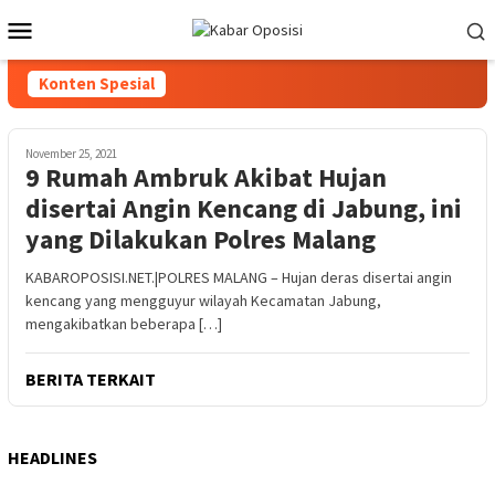
Loncat
Menu
ke
Mobile
konten
Konten Spesial
November 25, 2021
9 Rumah Ambruk Akibat Hujan
disertai Angin Kencang di Jabung, ini
yang Dilakukan Polres Malang
KABAROPOSISI.NET.|POLRES MALANG – Hujan deras disertai angin
kencang yang mengguyur wilayah Kecamatan Jabung,
mengakibatkan beberapa […]
BERITA TERKAIT
HEADLINES