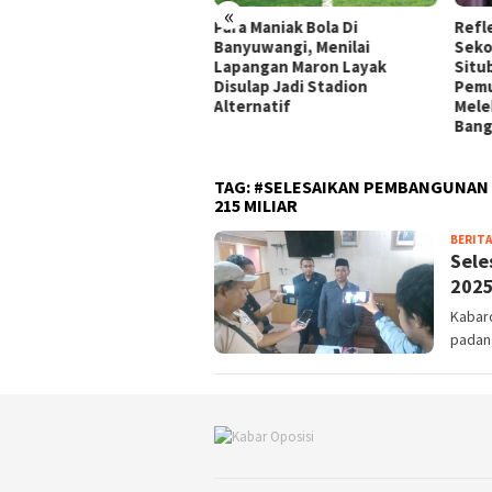
«
Para Maniak Bola Di
Refle
Banyuwangi, Menilai
Sekol
Lapangan Maron Layak
Situ
Disulap Jadi Stadion
Pemu
Alternatif
Mele
Bang
TAG:
#SELESAIKAN PEMBANGUNAN J
215 MILIAR
BERITA
Sele
2025
Kabaro
padan