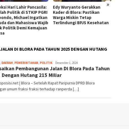
»
ksi Hari Lahir Pancasila:
Edy Wuryanto Gerakkan
Tumpa
ah Politik di STKIP PGRI
Kader di Blora: Pastikan
GMM, R
bondo, Michael Ingatkan
Warga Miskin Tetap
Tagih 
da dan Mahasiswa Wajib
Terlindungi BPJS Kesehatan
Biarka
k Politik Demi Kemajuan
Membu
sa
ALAN DI BLORA PADA TAHUN 2025 DENGAN HUTANG
,
DAERAH
,
PEMERINTAHAN
,
POLITIK
Editor
Desember 1, 2024
saikan Pembangunan Jalan Di Blora Pada Tahun
_07
 Dengan Hutang 215 Miliar
posisi.net | Blora – Setelah Rapat Paripurna DPRD Blora
gan umum fraksi fraksi terhadap ranperda […]