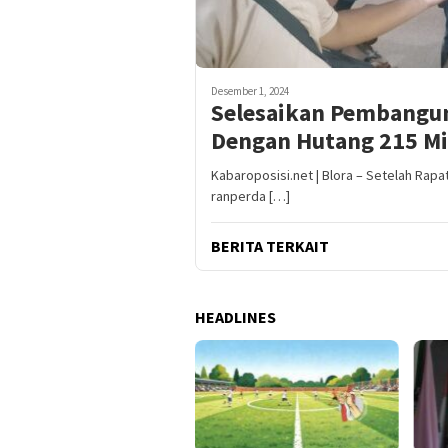
Desember 1, 2024
Selesaikan Pembangun
Dengan Hutang 215 Mi
Kabaroposisi.net | Blora – Setelah Rap
ranperda […]
BERITA TERKAIT
HEADLINES
la Ketua PSSI Banyuwangi
6: Putra Minak Jinggo
ahkan ARGENT FC 2-0,
enggang ke Final Hadapi
RSEGAM