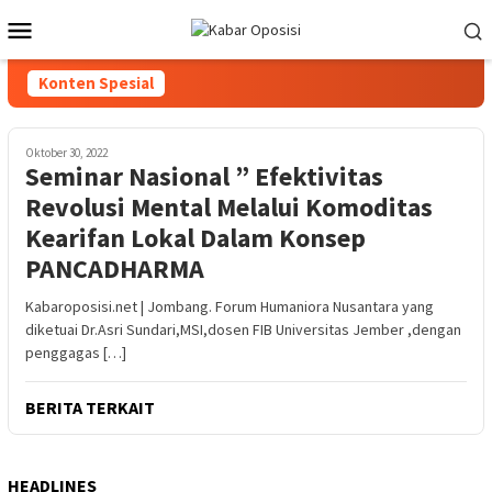
Loncat
Menu
ke
Mobile
konten
Konten Spesial
Oktober 30, 2022
Seminar Nasional ” Efektivitas
Revolusi Mental Melalui Komoditas
Kearifan Lokal Dalam Konsep
PANCADHARMA
Kabaroposisi.net | Jombang. Forum Humaniora Nusantara yang
diketuai Dr.Asri Sundari,MSI,dosen FIB Universitas Jember ,dengan
penggagas […]
BERITA TERKAIT
HEADLINES