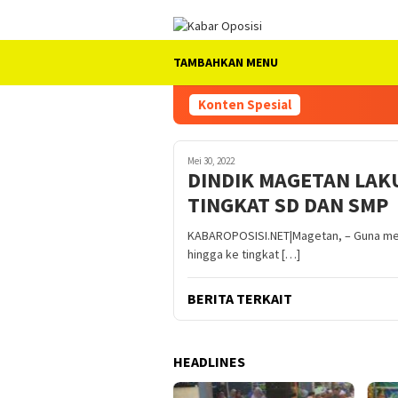
Loncat
ke
konten
TAMBAHKAN MENU
Konten Spesial
Mei 30, 2022
DINDIK MAGETAN LAKU
TINGKAT SD DAN SMP
KABAROPOSISI.NET|Magetan, – Guna menj
hingga ke tingkat […]
BERITA TERKAIT
HEADLINES