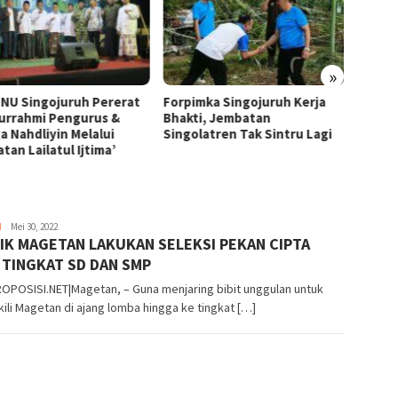
»
NU Singojuruh Pererat
Forpimka Singojuruh Kerja
PKB Bl
turrahmi Pengurus &
Bhakti, Jembatan
Arief 
a Nahdliyin Melalui
Singolatren Tak Sintru Lagi
untuk
tan Lailatul Ijtima’
H
admin
Mei 30, 2022
IK MAGETAN LAKUKAN SELEKSI PEKAN CIPTA
 TINGKAT SD DAN SMP
OPOSISI.NET|Magetan, – Guna menjaring bibit unggulan untuk
li Magetan di ajang lomba hingga ke tingkat […]