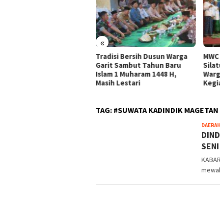
«
ungagung Siapkan Wajah
Tradisi Bersih Dusun Warga
MWC 
a Masa Depan, Grand
Garit Sambut Tahun Baru
Sila
ain Koridor Jalan
Islam 1 Muharam 1448 H,
Warg
kotaan Mulai Disusun
Masih Lestari
Kegia
TAG:
#SUWATA KADINDIK MAGETAN
DAERA
DIND
SENI
KABAR
mewaki