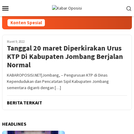
Loncat
Menu
ke
Mobile
konten
Konten Spesial
Maret 9, 2022
Tanggal 20 maret Diperkirakan Urus
KTP Di Kabupaten Jombang Berjalan
Normal
KABAROPOSISI.NET|Jombang, – Pengurusan KTP di Dinas
Kependudukan dan Pencatatan Sipil Kabupaten Jombang
sementara diganti dengan […]
BERITA TERKAIT
HEADLINES