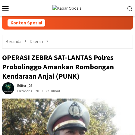
Loncat
Menu
ke
Mobile
konten
Konten Spesial
Beranda
Daerah
OPERASI ZEBRA SAT-LANTAS Polres
Probolinggo Amankan Rombongan
Kendaraan Anjal (PUNK)
Editor _02
Oktober 31, 2019
22 Dilihat