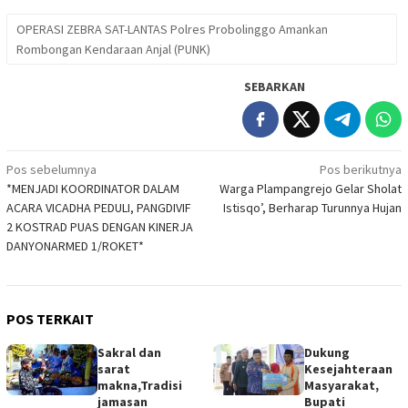
OPERASI ZEBRA SAT-LANTAS Polres Probolinggo Amankan
Rombongan Kendaraan Anjal (PUNK)
SEBARKAN
Navigasi
Pos sebelumnya
Pos berikutnya
*MENJADI KOORDINATOR DALAM
Warga Plampangrejo Gelar Sholat
pos
ACARA VICADHA PEDULI, PANGDIVIF
Istisqo’, Berharap Turunnya Hujan
2 KOSTRAD PUAS DENGAN KINERJA
DANYONARMED 1/ROKET*
POS TERKAIT
Sakral dan
Dukung
sarat
Kesejahteraan
makna,Tradisi
Masyarakat,
jamasan
Bupati