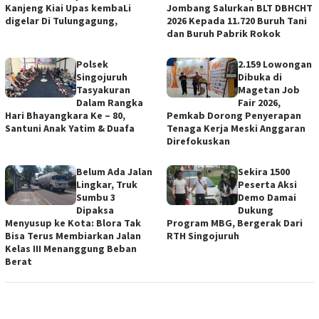
Kanjeng Kiai Upas kembaLi
Jombang Salurkan BLT DBHCHT
digelar Di Tulungagung,
2026 Kepada 11.720 Buruh Tani
dan Buruh Pabrik Rokok
Polsek
2.159 Lowongan
Singojuruh
Dibuka di
Tasyakuran
Magetan Job
Dalam Rangka
Fair 2026,
Hari Bhayangkara Ke – 80,
Pemkab Dorong Penyerapan
Santuni Anak Yatim & Duafa
Tenaga Kerja Meski Anggaran
Direfokuskan
Belum Ada Jalan
Sekira 1500
Lingkar, Truk
Peserta Aksi
Sumbu 3
Demo Damai
Dipaksa
Dukung
Menyusup ke Kota: Blora Tak
Program MBG, Bergerak Dari
Bisa Terus Membiarkan Jalan
RTH Singojuruh
Kelas III Menanggung Beban
Berat