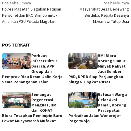
Navigasi
Pos sebelumnya
Pos berikutnya
Polres Magetan Siagakan Ratusan
Masyarakat Desa Bedewang
pos
Personel dan BKO Brimob untuk
Berduka, Kepala Desanya
Amankan PSU Pilkada Magetan
M.Asmawi Tutup Usia
POS TERKAIT
Perkuat
HMI Blora
Infrastruktur
Dorong Sumur
Daerah, APP
Minyak Rakyat
Group dan
Jadi Sumber
Pemprov Riau Resmi Jalin Kerja
PAD, DPRD Siap Perjuangkan
Sama Penanganan Jalan
hingga Tingkat Pusat
Semangat
Ratusan Warga
Regenerasi
Gelar Aksi
Menguat, HMI
Damai, Dorong
dan KOHATI
Percepatan
Blora Tetapkan Pemimpin Baru
Perbaikan Jalan Wonorejo–
Lewat Musyawarah Mufakat
Pagerwojo