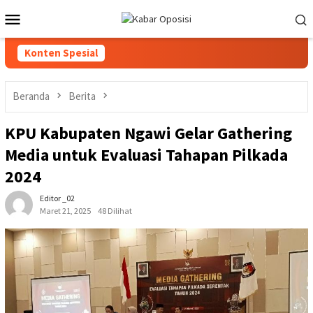
Loncat
Menu
ke
Mobile
konten
Konten Spesial
Beranda
Berita
KPU Kabupaten Ngawi Gelar Gathering
Media untuk Evaluasi Tahapan Pilkada
2024
Editor _02
Maret 21, 2025
48 Dilihat