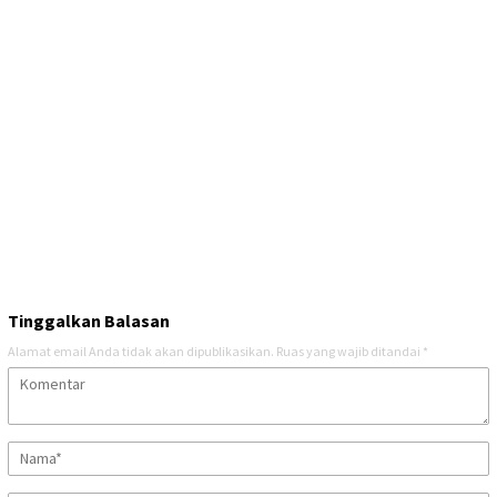
Tinggalkan Balasan
Alamat email Anda tidak akan dipublikasikan.
Ruas yang wajib ditandai
*