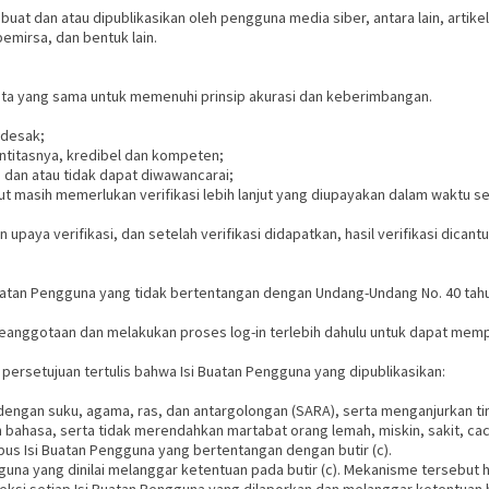
buat dan atau dipublikasikan oleh pengguna media siber, antara lain, arti
emirsa, dan bentuk lain.
rita yang sama untuk memenuhi prinsip akurasi dan keberimbangan.
ndesak;
ntitasnya, kredibel dan kompeten;
 dan atau tidak dapat diwawancarai;
asih memerlukan verifikasi lebih lanjut yang diupayakan dalam waktu sece
upaya verifikasi, dan setelah verifikasi didapatkan, hasil verifikasi dica
atan Pengguna yang tidak bertentangan dengan Undang-Undang No. 40 tahun
eanggotaan dan melakukan proses log-in terlebih dahulu untuk dapat memp
ersetujuan tertulis bahwa Isi Buatan Pengguna yang dipublikasikan:
engan suku, agama, ras, dan antargolongan (SARA), serta menganjurkan t
 bahasa, serta tidak merendahkan martabat orang lemah, miskin, sakit, caca
s Isi Buatan Pengguna yang bertentangan dengan butir (c).
na yang dinilai melanggar ketentuan pada butir (c). Mekanisme tersebut