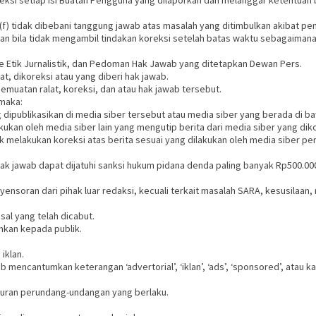
ksi setiap Isi Buatan Pengguna yang dilaporkan dan melanggar ketentuan b
 (f) tidak dibebani tanggung jawab atas masalah yang ditimbulkan akibat pe
n bila tidak mengambil tindakan koreksi setelah batas waktu sebagaimana t
 Etik Jurnalistik, dan Pedoman Hak Jawab yang ditetapkan Dewan Pers.
at, dikoreksi atau yang diberi hak jawab.
pemuatan ralat, koreksi, dan atau hak jawab tersebut.
 maka:
dipublikasikan di media siber tersebut atau media siber yang berada di ba
kukan oleh media siber lain yang mengutip berita dari media siber yang diko
 melakukan koreksi atas berita sesuai yang dilakukan oleh media siber pe
 jawab dapat dijatuhi sanksi hukum pidana denda paling banyak Rp500.000.0
nyensoran dari pihak luar redaksi, kecuali terkait masalah SARA, kesusila
sal yang telah dicabut.
mkan kepada publik.
iklan.
b mencantumkan keterangan ‘advertorial’, ‘iklan’, ‘ads’, ‘sponsored’, atau ka
turan perundang-undangan yang berlaku.