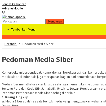
Loncat ke konten
Menu Mobile
Pencarian
Tambahkan Menu
Konten Spesial
Beranda
Pedoman Media Siber
Pedoman Media Siber
Kemerdekaan berpendapat, kemerdekaan berekspresi, dan kemerdekaan per
media siber di Indonesia juga merupakan bagian dari kemerdekaan ber
Media siber memiliki karakter khusus sehingga memerlukan pedoman aga
tentang Pers dan Kode Etik Jurnalistik. Untuk itu Dewan Pers bersama or
Pedoman Pemberitaan Media Siber sebagai berikut:
1. Ruang Lingkup
a.
Media Siber adalah segala bentuk media yang menggunakan wahana inte
Dewan Pers.