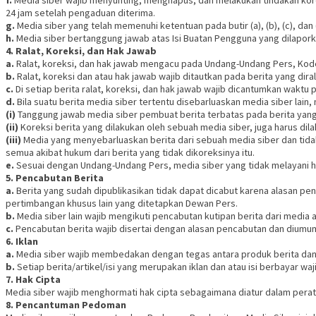
f.
Media siber wajib menyunting, menghapus, dan melakukan tindakan kore
24 jam setelah pengaduan diterima.
g.
Media siber yang telah memenuhi ketentuan pada butir (a), (b), (c), dan
h.
Media siber bertanggung jawab atas Isi Buatan Pengguna yang dilaporka
4. Ralat, Koreksi, dan Hak Jawab
a.
Ralat, koreksi, dan hak jawab mengacu pada Undang-Undang Pers, Kode
b.
Ralat, koreksi dan atau hak jawab wajib ditautkan pada berita yang diral
c.
Di setiap berita ralat, koreksi, dan hak jawab wajib dicantumkan waktu 
d.
Bila suatu berita media siber tertentu disebarluaskan media siber lain,
(i)
Tanggung jawab media siber pembuat berita terbatas pada berita yang 
(ii)
Koreksi berita yang dilakukan oleh sebuah media siber, juga harus dila
(iii)
Media yang menyebarluaskan berita dari sebuah media siber dan tidak
semua akibat hukum dari berita yang tidak dikoreksinya itu.
e.
Sesuai dengan Undang-Undang Pers, media siber yang tidak melayani hak
5. Pencabutan Berita
a.
Berita yang sudah dipublikasikan tidak dapat dicabut karena alasan pe
pertimbangan khusus lain yang ditetapkan Dewan Pers.
b.
Media siber lain wajib mengikuti pencabutan kutipan berita dari media a
c.
Pencabutan berita wajib disertai dengan alasan pencabutan dan diumu
6. Iklan
a.
Media siber wajib membedakan dengan tegas antara produk berita dan 
b.
Setiap berita/artikel/isi yang merupakan iklan dan atau isi berbayar waji
7. Hak Cipta
Media siber wajib menghormati hak cipta sebagaimana diatur dalam pera
8. Pencantuman Pedoman