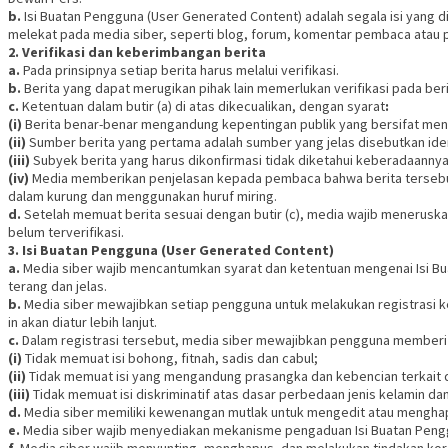
b.
Isi Buatan Pengguna (User Generated Content) adalah segala isi yang di
melekat pada media siber, seperti blog, forum, komentar pembaca atau p
2. Verifikasi dan keberimbangan berita
a.
Pada prinsipnya setiap berita harus melalui verifikasi.
b.
Berita yang dapat merugikan pihak lain memerlukan verifikasi pada be
c.
Ketentuan dalam butir (a) di atas dikecualikan, dengan syarat
:
(i)
Berita benar-benar mengandung kepentingan publik yang bersifat me
(ii)
Sumber berita yang pertama adalah sumber yang jelas disebutkan ide
(iii)
Subyek berita yang harus dikonfirmasi tidak diketahui keberadaannya
(iv)
Media memberikan penjelasan kepada pembaca bahwa berita tersebut m
dalam kurung dan menggunakan huruf miring.
d.
Setelah memuat berita sesuai dengan butir (c), media wajib meneruskan 
belum terverifikasi.
3. Isi Buatan Pengguna (User Generated Content)
a.
Media siber wajib mencantumkan syarat dan ketentuan mengenai Isi Bu
terang dan jelas.
b.
Media siber mewajibkan setiap pengguna untuk melakukan registrasi k
in akan diatur lebih lanjut.
c.
Dalam registrasi tersebut, media siber mewajibkan pengguna memberi p
(i)
Tidak memuat isi bohong, fitnah, sadis dan cabul;
(ii)
Tidak memuat isi yang mengandung prasangka dan kebencian terkait d
(iii)
Tidak memuat isi diskriminatif atas dasar perbedaan jenis kelamin dan
d.
Media siber memiliki kewenangan mutlak untuk mengedit atau menghapu
e.
Media siber wajib menyediakan mekanisme pengaduan Isi Buatan Penggu