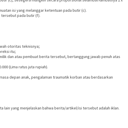
utir (c), sesegera mungkin secara proporsional selambat-lambatnya 2 x
muatan isi yang melanggar ketentuan pada butir (c).
ersebut pada butir (f).
wah otoritas teknisnya;
reksi itu;
milik dan atau pembuat berita tersebut, bertanggung jawab penuh atas
00 (Lima ratus juta rupiah).
an, masa depan anak, pengalaman traumatik korban atau berdasarkan
ta lain yang menjelaskan bahwa berita/artikel/isi tersebut adalah iklan.