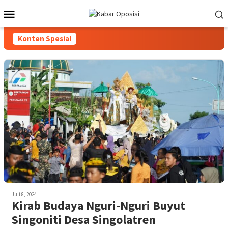
Loncat
Menu
ke
Mobile
konten
Konten Spesial
Juli 8, 2024
Kirab Budaya Nguri-Nguri Buyut
Singoniti Desa Singolatren