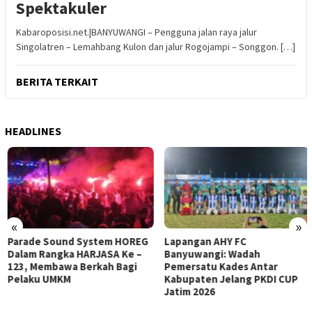
Spektakuler
Kabaroposisi.net.|BANYUWANGI – Pengguna jalan raya jalur
Singolatren – Lemahbang Kulon dan jalur Rogojampi – Songgon. […]
BERITA TERKAIT
HEADLINES
«
»
Parade Sound System HOREG
Lapangan AHY FC
Dalam Rangka HARJASA Ke –
Banyuwangi: Wadah
123, Membawa Berkah Bagi
Pemersatu Kades Antar
Pelaku UMKM
Kabupaten Jelang PKDI CUP
Jatim 2026