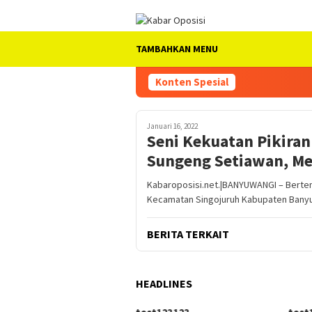
Loncat
ke
konten
TAMBAHKAN MENU
Konten Spesial
Januari 16, 2022
Seni Kekuatan Pikira
Sungeng Setiawan, Me
Kabaroposisi.net.|BANYUWANGI – Bertem
Kecamatan Singojuruh Kabupaten Banyu
BERITA TERKAIT
HEADLINES