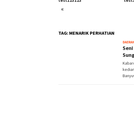
test123123
test123123
Н
О
«
«
TAG:
MENARIK PERHATIAN
DAERA
Seni
Sung
Kabar
kedia
Banyu