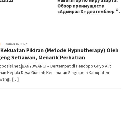
авигатор по миру азарта:
MyStake Casino | 170% de
Га
бзор преимуществ
bonus jusqu’à 1000€
Cas
»
Адмирал Х» для гемблеров
H
Editor
Januari 16, 2022
 Kekuatan Pikiran (Metode Hypnotherapy) Oleh
_03
eng Setiawan, Menarik Perhatian
oposisi.net.|BANYUWANGI – Bertempat di Pendopo Griyo Alit
man Kepala Desa Gumirih Kecamatan Singojuruh Kabupaten
wangi. […]