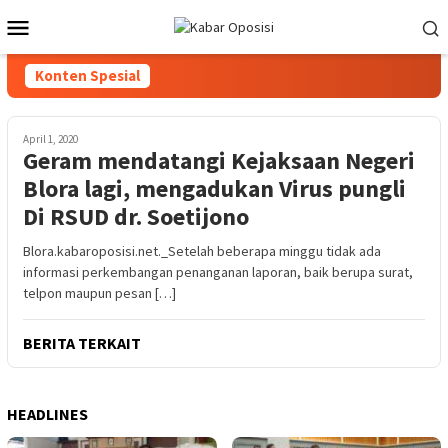
Loncat
Menu
ke
Mobile
konten
Konten Spesial
April 1, 2020
Geram mendatangi Kejaksaan Negeri
Blora lagi, mengadukan Virus pungli
Di RSUD dr. Soetijono
Blora.kabaroposisi.net._Setelah beberapa minggu tidak ada
informasi perkembangan penanganan laporan, baik berupa surat,
telpon maupun pesan […]
BERITA TERKAIT
HEADLINES