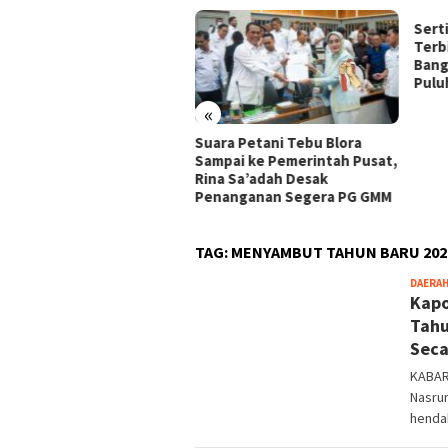
Sert
Terb
Bang
Pulu
«
yarakat Desa
Suara Petani Tebu Blora
mberbaru Terbantu Beban
Sampai ke Pemerintah Pusat,
upnya, Terima Bapang
Rina Sa’adah Desak
alui Bulog
Penanganan Segera PG GMM
TAG:
MENYAMBUT TAHUN BARU 202
DAERA
Kapo
Tahu
Seca
KABAR
Nasru
henda