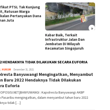
ifikat PTSL Tak Kunjung
GEMMA
it, Ratusan Warga
Jomba
kalan Pertanyakan Dana
Muda 
han Juta
Bergiz
»
Kabar Baik, Terkait
Infrastruktur Jalan Dan
Jembatan Di Wilayah
Kecamatan Singojuruh
2 HENDAKNYA TIDAK DILAKUKAN SECARA EUFORIA
H
,
HUKUM
Editor
Desember 31, 2021
lresta Banyuwangi Mengingatkan, Menyambut
_03
n Baru 2022 Hendaknya Tidak Dilakukan
ra Euforia
OPOSISI.NET.|BANYUWANGI : Kapolresta Banyuwangi AKBP
n Pasaribu mengingatkan, dalam menyambut tahun baru 2022
knya tidak […]