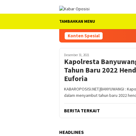
Loncat
ke
konten
TAMBAHKAN MENU
Konten Spesial
Desember 31, 2021
Kapolresta Banyuwan
Tahun Baru 2022 Hend
Euforia
KABAROPOSISI.NET.|BANYUWANGI : Kapol
dalam menyambut tahun baru 2022 hend
BERITA TERKAIT
HEADLINES