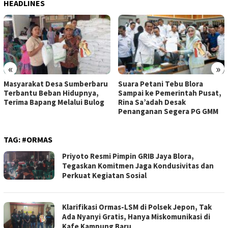
HEADLINES
«
»
Masyarakat Desa Sumberbaru
Suara Petani Tebu Blora
Terbantu Beban Hidupnya,
Sampai ke Pemerintah Pusat,
Terima Bapang Melalui Bulog
Rina Sa’adah Desak
Penanganan Segera PG GMM
TAG:
#ORMAS
Priyoto Resmi Pimpin GRIB Jaya Blora,
Tegaskan Komitmen Jaga Kondusivitas dan
Perkuat Kegiatan Sosial
Klarifikasi Ormas-LSM di Polsek Jepon, Tak
Ada Nyanyi Gratis, Hanya Miskomunikasi di
Kafe Kampung Baru