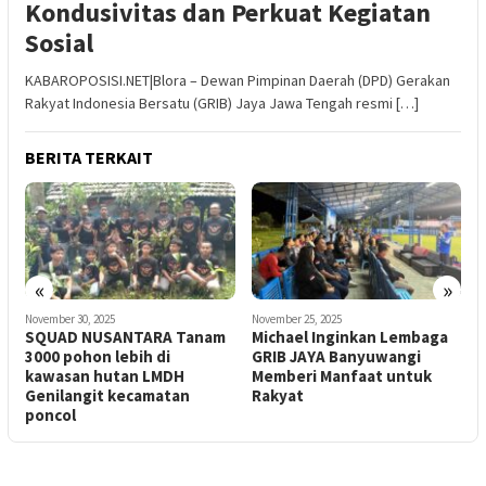
Kondusivitas dan Perkuat Kegiatan
Sosial
KABAROPOSISI.NET|Blora – Dewan Pimpinan Daerah (DPD) Gerakan
Rakyat Indonesia Bersatu (GRIB) Jaya Jawa Tengah resmi […]
BERITA TERKAIT
«
»
November 30, 2025
November 25, 2025
N
SQUAD NUSANTARA Tanam
Michael Inginkan Lembaga
G
3000 pohon lebih di
GRIB JAYA Banyuwangi
D
kawasan hutan LMDH
Memberi Manfaat untuk
K
Genilangit kecamatan
Rakyat
poncol