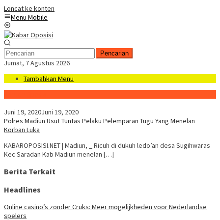
Loncat ke konten
Menu Mobile
Pencarian
Jumat, 7 Agustus 2026
Tambahkan Menu
Konten Spesial
Juni 19, 2020
Juni 19, 2020
Polres Madiun Usut Tuntas Pelaku Pelemparan Tugu Yang Menelan
Korban Luka
KABAROPOSISI.NET | Madiun, _ Ricuh di dukuh ledo’an desa Sugihwaras
Kec Saradan Kab Madiun menelan […]
Berita Terkait
Headlines
Online casino’s zonder Cruks: Meer mogelijkheden voor Nederlandse
spelers