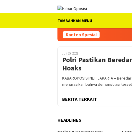
Loncat
ke
konten
TAMBAHKAN MENU
Konten Spesial
Juli 25, 2021
Polri Pastikan Bereda
Hoaks
KABAROPOSISI.NET.|JAKARTA – Beredar v
menarasikan bahwa demonstrasi terse
BERITA TERKAIT
HEADLINES