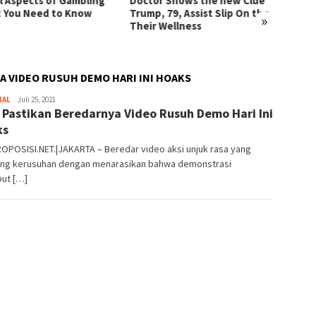
l Aspects of Gambling
Doctor Shows the new Clue
Régula
 You Need to Know
Trump, 79, Assist Slip On the
jeux d
»
Their Wellness
mondia
A VIDEO RUSUH DEMO HARI INI HOAKS
NAL
Editor
Juli 25, 2021
i Pastikan Beredarnya Video Rusuh Demo Hari Ini
_03
ks
OPOSISI.NET.|JAKARTA – Beredar video aksi unjuk rasa yang
ung kerusuhan dengan menarasikan bahwa demonstrasi
but […]