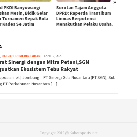
»
otan Tajam Anggota
D: Raperda Trantibum
as Berpotensi
kutkan Pelaku Usaha.
A
,
DAERAH
,
PEMERINTAHAN
Editor
April 17, 2025
rat Sinergi dengan Mitra Petani,SGN
_07
uatkan Ekosistem Tebu Rakyat
posisi.net | Jombang – PT Sinergi Gula Nusantara (PT SGN), Sub
ng PT Perkebunan Nusantara […]
Copyright 2019 @ Kabaroposisi.net