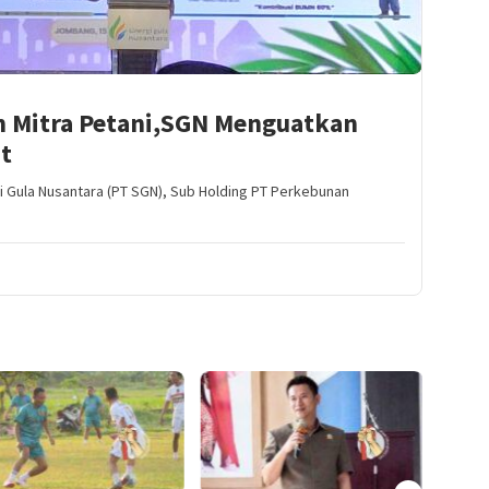
an Mitra Petani,SGN Menguatkan
t
i Gula Nusantara (PT SGN), Sub Holding PT Perkebunan
De Meest Populaire Casino
Gokke
Buiten Cruks: Bekijk Internet
gamen
Casino’s Buiten het
buite
Nederlandse Register