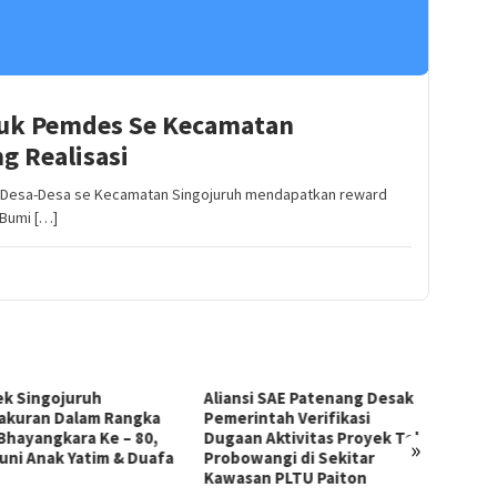
uk Pemdes Se Kecamatan
g Realisasi
r Desa-Desa se Kecamatan Singojuruh mendapatkan reward
 Bumi […]
liansi SAE Patenang Desak
LBH LIRA Jatim Dukung JPU
2.
emerintah Verifikasi
Ungkap Fakta Persidangan,
Mag
ugaan Aktivitas Proyek Tol
Harapkan Tuntutan Maksimal
Pe
»
robowangi di Sekitar
Demi Keadilan Keluarga Dan
Te
awasan PLTU Paiton
Korban
Di