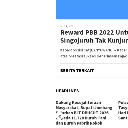
Juli 4, 2023
Reward PBB 2022 Unt
Singojuruh Tak Kunjun
Kabaroposisi.net.|BANYUWANGI – Kaba
atas prestasi sukses penerimaan Pajak
BERITA TERKAIT
HEADLINES
Dukung Kesejahteraan
Polsek Singojuruh
A
Masyarakat, Bupati Jombang
Tasyakuran Dalam Rangka
P
Salurkan BLT DBHCHT 2026
Hari Bhayangkara Ke – 80,
D
«
Kepada 11.720 Buruh Tani
Santuni Anak Yatim & Duafa
P
dan Buruh Pabrik Rokok
K