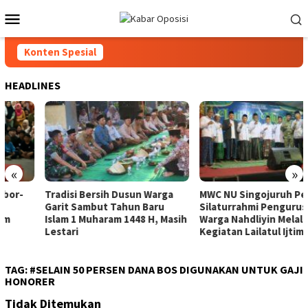
Loncat
Menu
ke
Mobile
konten
Konten Spesial
HEADLINES
«
»
Tradisi Bersih Dusun Warga
MWC NU Singojuruh Pererat
Garit Sambut Tahun Baru
Silaturrahmi Pengurus &
Islam 1 Muharam 1448 H, Masih
Warga Nahdliyin Melalui
Lestari
Kegiatan Lailatul Ijtima’
TAG:
#SELAIN 50 PERSEN DANA BOS DIGUNAKAN UNTUK GAJI
HONORER
Tidak Ditemukan