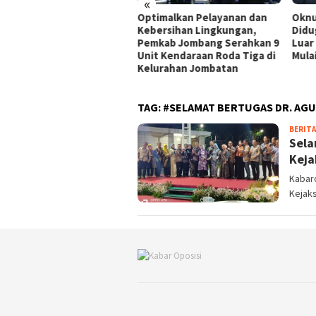
«
Optimalkan Pelayanan dan
Oknum ASN Pasar Arosbaya
K
Kebersihan Lingkungan,
Diduga Tinggalkan Tugas ke
S
Pemkab Jombang Serahkan 9
Luar Negeri, Tim Gabungan
P
Unit Kendaraan Roda Tiga di
Mulai Pemeriksaan
K
Kelurahan Jombatan
TAG:
#SELAMAT BERTUGAS DR. AGU
BERITA
Sela
Keja
Kabar
Kejaks