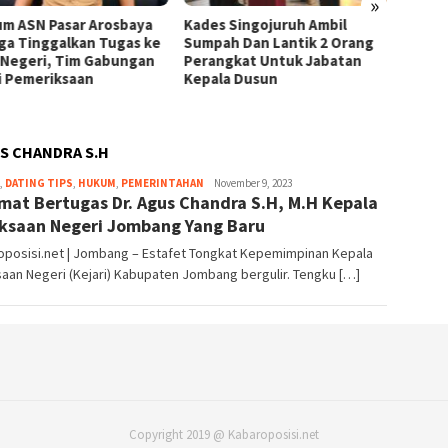
»
ades Singojuruh Ambil
Menuju PKDI Cup Jatim, Laga
An
umpah Dan Lantik 2 Orang
Uji Coba PKDI Banyuwangi Vs
Pa
erangkat Untuk Jabatan
PKDI Jember Menang Dengan
Wu
epala Dusun
Skor 4-0
Pa
S CHANDRA S.H
,
DATING TIPS
,
HUKUM
,
PEMERINTAHAN
Editor
November 9, 2023
mat Bertugas Dr. Agus Chandra S.H, M.H Kepala
_07
ksaan Negeri Jombang Yang Baru
oposisi.net | Jombang – Estafet Tongkat Kepemimpinan Kepala
aan Negeri (Kejari) Kabupaten Jombang bergulir. Tengku […]
Copyright 2019 @ Kabaroposisi.net