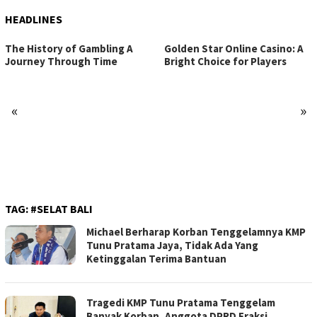
HEADLINES
The History of Gambling A
Golden Star Online Casino: A
Journey Through Time
Bright Choice for Players
«
»
TAG:
#SELAT BALI
Michael Berharap Korban Tenggelamnya KMP
Tunu Pratama Jaya, Tidak Ada Yang
Ketinggalan Terima Bantuan
Tragedi KMP Tunu Pratama Tenggelam
Banyak Korban, Anggota DPRD Fraksi