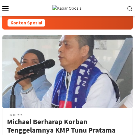
Loncat
Menu
ke
Mobile
konten
Konten Spesial
Juli 18, 2025
Michael Berharap Korban
Tenggelamnya KMP Tunu Pratama