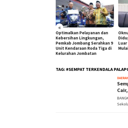
h Dusun Warga
Tahun Baru
am 1448 H,
«
Optimalkan Pelayanan dan
Oknum ASN Pasa
Kebersihan Lingkungan,
Diduga Tinggal
Pemkab Jombang Serahkan 9
Luar Negeri, T
Unit Kendaraan Roda Tiga di
Mulai Pemeriks
Kelurahan Jombatan
TAG:
#SEMPAT TERKENDALA PALAP
DAERA
Semp
Cair
BANGK
Sekol