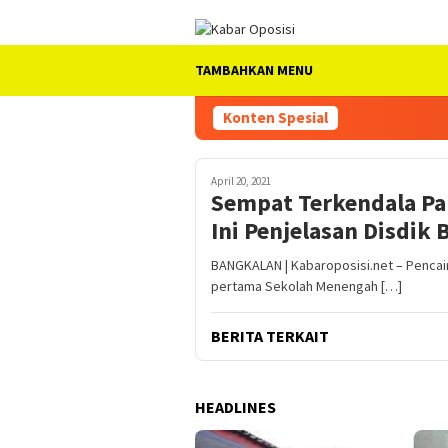
Loncat
ke
konten
TAMBAHKAN MENU
Konten Spesial
April 20, 2021
Sempat Terkendala Pal
Ini Penjelasan Disdik
BANGKALAN | Kabaroposisi.net – Pencai
pertama Sekolah Menengah […]
BERITA TERKAIT
HEADLINES