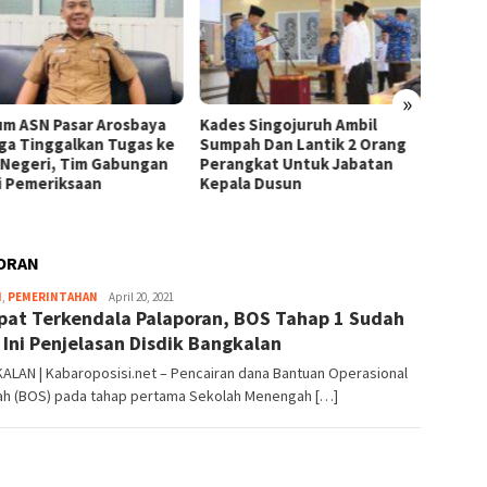
»
r Arosbaya
Kades Singojuruh Ambil
Menuju PKDI Cup 
kan Tugas ke
Sumpah Dan Lantik 2 Orang
Uji Coba PKDI Ba
im Gabungan
Perangkat Untuk Jabatan
PKDI Jember Men
aan
Kepala Dusun
Skor 4-0
ORAN
H
,
PEMERINTAHAN
Editor
April 20, 2021
at Terkendala Palaporan, BOS Tahap 1 Sudah
_06
, Ini Penjelasan Disdik Bangkalan
ALAN | Kabaroposisi.net – Pencairan dana Bantuan Operasional
ah (BOS) pada tahap pertama Sekolah Menengah […]