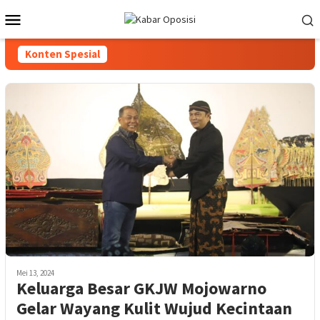
Loncat
Menu
ke
Mobile
konten
Konten Spesial
Mei 13, 2024
Keluarga Besar GKJW Mojowarno
Gelar Wayang Kulit Wujud Kecintaan