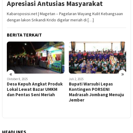
Apresiasi Antusias Masyarakat
Kabaroposisi.net | Magetan – Pagelaran Wayang Kulit Kebangsaan
dengan lakon Srikandi Krido digelar meriah di […]
BERITA TERKAIT
«
»
Oktober 8, 2025
Juli 2, 2025
M
Desa Kepuh Angkat Produk
Bupati Warsubi Lepas
K
Lokal Lewat Bazar UMKM
Kontingen PORSENI
K
,
dan Pentas Seni Meriah
Madrasah Jombang Menuju
S
Jember
HEADLINES