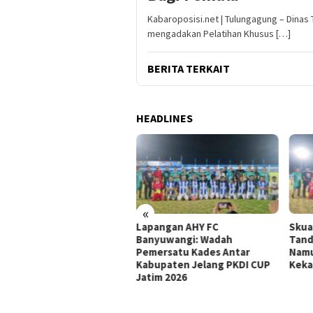
Kabaroposisi.net | Tulungagung – Dinas
mengadakan Pelatihan Khusus […]
BERITA TERKAIT
HEADLINES
«
pangan AHY FC
Skuad PKDI Jember Balas
Tasy
nyuwangi: Wadah
Tandang Ke Banyuwangi,
Keb
mersatu Kades Antar
Namun Sukses Balas
Sing
bupaten Jelang PKDI CUP
Kekalahan
Buyu
tim 2026