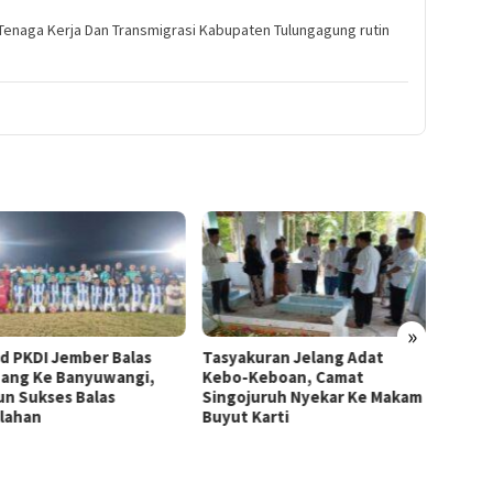
 Tenaga Kerja Dan Transmigrasi Kabupaten Tulungagung rutin
»
akuran Jelang Adat
Safari Ketua DPC Demokrat
Sekira
o-Keboan, Camat
Banyuwangi ke PAC
Demo 
ojuruh Nyekar Ke Makam
Bangorejo, Perkuat Akar
Progr
t Karti
Rumput Partai
RTH S