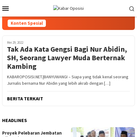
Loncat
Menu
ke
Mobile
konten
Konten Spesial
Mei 29, 2022
Tak Ada Kata Gengsi Bagi Nur Abidin,
SH, Seorang Lawyer Muda Berternak
Kambing
KABAROPOSISI.NET.|BANYUWANGI – Siapa yang tidak kenal seorang
Jurnalis bernama Nur Abidin yang lebih akrab dengan […]
BERITA TERKAIT
HEADLINES
Proyek Pelebaran Jembatan