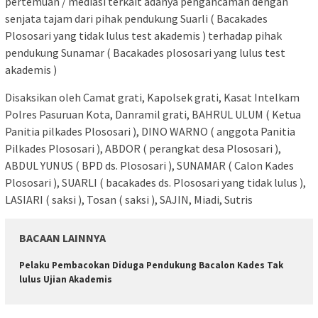
pertemuan / mediasi terkait adanya pengancaman dengan
senjata tajam dari pihak pendukung Suarli ( Bacakades
Plososari yang tidak lulus test akademis ) terhadap pihak
pendukung Sunamar ( Bacakades plososari yang lulus test
akademis )
Disaksikan oleh Camat grati, Kapolsek grati, Kasat Intelkam
Polres Pasuruan Kota, Danramil grati, BAHRUL ULUM ( Ketua
Panitia pilkades Plososari ), DINO WARNO ( anggota Panitia
Pilkades Plososari ), ABDOR ( perangkat desa Plososari ),
ABDUL YUNUS ( BPD ds. Plososari ), SUNAMAR ( Calon Kades
Plososari ), SUARLI ( bacakades ds. Plososari yang tidak lulus ),
LASIARI ( saksi ), Tosan ( saksi ), SAJIN, Miadi, Sutris
BACAAN LAINNYA
Pelaku Pembacokan Diduga Pendukung Bacalon Kades Tak
lulus Ujian Akademis