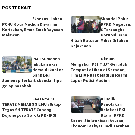
POS TERKAIT
Eksekusi Lahan
Skandal Pokir
PCNU Kota Madiun Diwarnai
DPRD Magetan:
Kericuhan, Emak Emak Yayasan
6 Tersangka
Melawan
Korupsi Dana
Hibah Ratusan Miliar Ditahan
Kejaksaan
PMII Sumenep
Oknum
lakukan aksi
Mengaku “PSHT JJ” Geruduk
demo di kantor
Tempat Latihan di Saradan,
Bank BRI
Tim LHA Pusat Madiun Resmi
Sumenep terkait skandal tipu
Lapor Polisi Madiun
gelap nasabah
SAATNYA SH
Di Balik
TERATE MEMANGGILMU : Sikap
Penolakan
Tegas SH TERATE Cabang
Relokasi PKL
Bojonegoro Soroti PB- IPSI
Blora: DPRD
Soroti Sinkronisasi Aturan,
Ekonomi Rakyat Jadi Taruhan