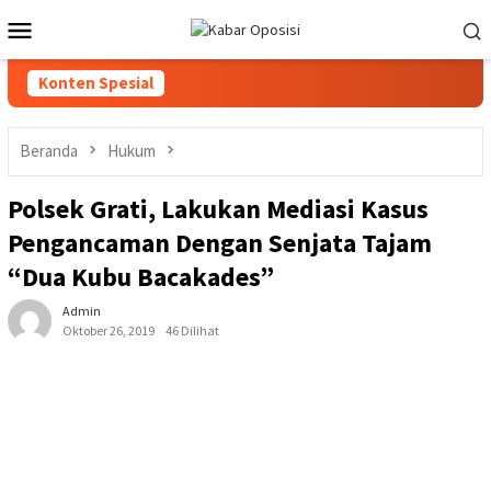
Loncat
Menu
ke
Mobile
konten
Konten Spesial
Beranda
Hukum
Polsek Grati, Lakukan Mediasi Kasus
Pengancaman Dengan Senjata Tajam
“Dua Kubu Bacakades”
Admin
Oktober 26, 2019
46 Dilihat