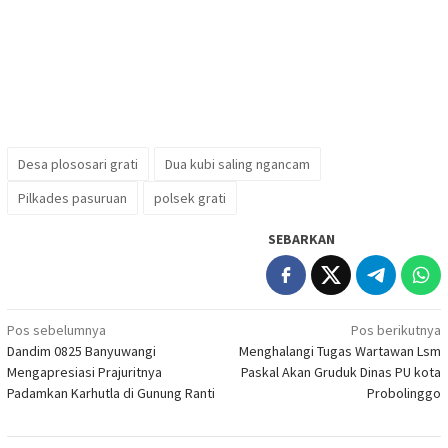
Desa plososari grati
Dua kubi saling ngancam
Pilkades pasuruan
polsek grati
SEBARKAN
Navigasi
Pos sebelumnya
Pos berikutnya
Dandim 0825 Banyuwangi
Menghalangi Tugas Wartawan Lsm
pos
Mengapresiasi Prajuritnya
Paskal Akan Gruduk Dinas PU kota
Padamkan Karhutla di Gunung Ranti
Probolinggo