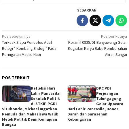
SEBARKAN
Navigasi
Pos sebelumnya
Pos berikutnya
Terkuak Siapa Pencetus Adat
Koramil 0825/01 Banyuwangi Gelar
pos
Relegi ” Kembang Endog ” Pada
Kegiatan Karya Bakti Pembersihan
Peringatan Maulid Nabi
Aliran Sungai
POS TERKAIT
Refleksi Hari
DPC PDI
Lahir Pancasila:
Perjuangan
Sekolah Politik
Tulungagung
di STKIP PGRI
Gelar Upacara
Situbondo, Michael Ingatkan
Hari Lahir Pancasila, Donor
Pemuda dan Mahasiswa Wajib
Darah dan Sarasehan
Melek Politik Demi Kemajuan
Kebangsaan
Bangsa