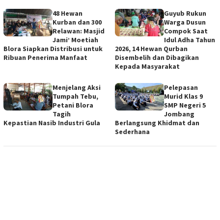
48 Hewan
Guyub Rukun
Kurban dan 300
Warga Dusun
Relawan: Masjid
Compok Saat
Jami’ Moetiah
Idul Adha Tahun
Blora Siapkan Distribusi untuk
2026, 14 Hewan Qurban
Ribuan Penerima Manfaat
Disembelih dan Dibagikan
Kepada Masyarakat
Menjelang Aksi
Pelepasan
Tumpah Tebu,
Murid Klas 9
Petani Blora
SMP Negeri 5
Tagih
Jombang
Kepastian Nasib Industri Gula
Berlangsung Khidmat dan
Sederhana