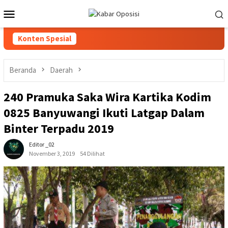
Loncat
Menu
ke
Mobile
konten
Konten Spesial
Beranda
Daerah
240 Pramuka Saka Wira Kartika Kodim
0825 Banyuwangi Ikuti Latgap Dalam
Binter Terpadu 2019
Editor _02
November 3, 2019
54 Dilihat