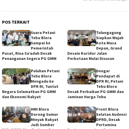
POS TERKAIT
Suara Petani
Tulungagung
Tebu Blora
Siapkan Wajah
Sampai ke
Kota Masa
Pemerintah
Depan, Grand
Pusat, Rina Sa’adah Desak
Desain Koridor Jalan
Penanganan Segera PG GMM
Perkotaan Mulai Disusun
Puluhan Petani
Dengar
Tebu Blora
Pendapat di
Mengadu ke
DPR RI, Petani
DPR RI, Tuntut
Tebu Blora
Negara Selamatkan PG GMM
Desak Perbaikan PG GMM dan
dan Ekonomi Rakyat
Jaminan Harga Tebu
HMI Blora
Front Blora
Dorong Sumur
Selatan Audensi
Minyak Rakyat
DPRD, Desak
Jadi Sumber
Pertamina