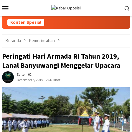
Loncat
Menu
ke
Mobile
konten
Konten Spesial
Beranda
Pemerintahan
Peringati Hari Armada RI Tahun 2019,
Lanal Banyuwangi Menggelar Upacara
Editor _02
Desember 5, 2019
26 Dilihat