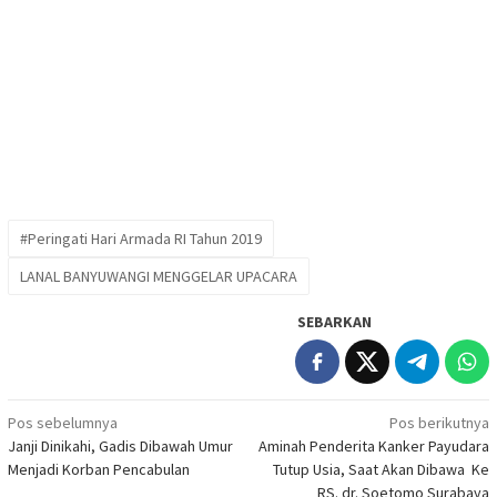
#Peringati Hari Armada RI Tahun 2019
LANAL BANYUWANGI MENGGELAR UPACARA
SEBARKAN
Navigasi
Pos sebelumnya
Pos berikutnya
Janji Dinikahi, Gadis Dibawah Umur
Aminah Penderita Kanker Payudara
pos
Menjadi Korban Pencabulan
Tutup Usia, Saat Akan Dibawa Ke
RS. dr. Soetomo Surabaya