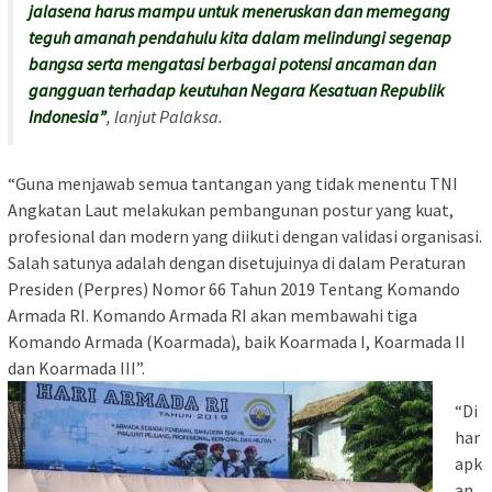
jalasena harus mampu untuk meneruskan dan memegang
teguh amanah pendahulu kita dalam melindungi segenap
bangsa serta mengatasi berbagai potensi ancaman dan
gangguan terhadap keutuhan Negara Kesatuan Republik
Indonesia”
, lanjut Palaksa.
“Guna menjawab semua tantangan yang tidak menentu TNI
Angkatan Laut melakukan pembangunan postur yang kuat,
profesional dan modern yang diikuti dengan validasi organisasi.
Salah satunya adalah dengan disetujuinya di dalam Peraturan
Presiden (Perpres) Nomor 66 Tahun 2019 Tentang Komando
Armada RI. Komando Armada RI akan membawahi tiga
Komando Armada (Koarmada), baik Koarmada I, Koarmada II
dan Koarmada III”.
“Di
har
apk
an