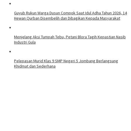
Guyub Rukun Warga Dusun Compok Saat Idul Adha Tahun 2026, 14
Hewan Qurban Disembelih dan Dibagikan Kepada Masyarakat
Menjelang Aksi Tumpah Tebu, Petani Blora Tagih Kepastian Nasib
Industri Gula
Pelepasan Murid Klas 9 SMP Negeri 5 Jombang Berlangsung
Khidmat dan Sederhana