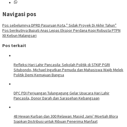
Navigasi pos
Pos sebelumnya
DPRD Pasuruan Kota,” Sidak Proyek Di Akhir Tahun”
Pos berikutnya
Bupati Anas Lepas Ekspor Perdana Kopi Robusta PTPN
XII Kebun Malangsari
Pos terkait
Refleksi Hari Lahir Pancasila: Sekolah Politik di STKIP PGRI
Situbondo, Michael Ingatkan Pemuda dan Mahasiswa Wajib Melek
Politik Demi Kemajuan Bangsa
DPC PDI Perjuangan Tulungagung Gelar Upacara Hari Lahir
Pancasila, Donor Darah dan Sarasehan Kebangsaan
48 Hewan Kurban dan 300 Relawan: Masjid Jami’ Moetiah Blora
Siapkan Distribusi untuk Ribuan Penerima Manfaat