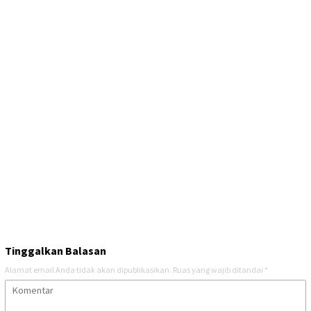
Tinggalkan Balasan
Alamat email Anda tidak akan dipublikasikan.
Ruas yang wajib ditandai
*