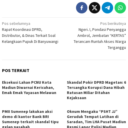
Navigasi
Pos sebelumnya
Pos berikutnya
Rapat Koordinasi DPRD,
Ngeri..!, Pondasi Penyangga
pos
Distributor, & Dinas Terkait Soal
Ambrol, Jembatan “KERTAS”
Kelangkaan Pupuk Di Banyuwangi
Terancam Runtuh Akses Warga
Terganggu
POS TERKAIT
Eksekusi Lahan PCNU Kota
Skandal Pokir DPRD Magetan: 6
Madiun Diwarnai Kericuhan,
Tersangka Korupsi Dana Hibah
Emak Emak Yayasan Melawan
Ratusan Miliar Ditahan
Kejaksaan
PMII Sumenep lakukan aksi
Oknum Mengaku “PSHT JJ”
demo di kantor Bank BRI
Geruduk Tempat Latihan di
Sumenep terkait skandal tipu
Saradan, Tim LHA Pusat Madiun
gelap nasabah
Resmi Lapor Polisi Madiun