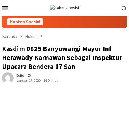
Loncat
Menu
ke
Mobile
konten
Konten Spesial
Beranda
Hukum
Kasdim 0825 Banyuwangi Mayor Inf
Herawady Karnawan Sebagai Inspektur
Upacara Bendera 17 San
Editor _03
Januari 17, 2020
14 Dilihat