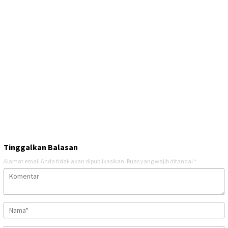
Tinggalkan Balasan
Alamat email Anda tidak akan dipublikasikan.
Ruas yang wajib ditandai
*