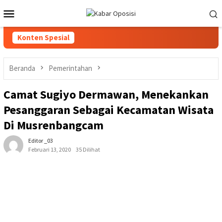
Loncat
Menu
ke
Mobile
konten
Konten Spesial
Beranda
Pemerintahan
Camat Sugiyo Dermawan, Menekankan
Pesanggaran Sebagai Kecamatan Wisata
Di Musrenbangcam
Editor _03
Februari 13, 2020
35 Dilihat