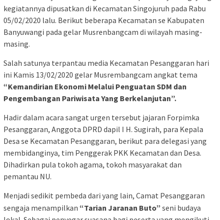
kegiatannya dipusatkan di Kecamatan Singojuruh pada Rabu
05/02/2020 lalu. Berikut beberapa Kecamatan se Kabupaten
Banyuwangi pada gelar Musrenbangcam di wilayah masing-
masing.
Salah satunya terpantau media Kecamatan Pesanggaran hari
ini Kamis 13/02/2020 gelar Musrembangcam angkat tema
“Kemandirian Ekonomi Melalui Penguatan SDM dan
Pengembangan Pariwisata Yang Berkelanjutan”.
Hadir dalam acara sangat urgen tersebut jajaran Forpimka
Pesanggaran, Anggota DPRD dapil I H. Sugirah, para Kepala
Desa se Kecamatan Pesanggaran, berikut para delegasi yang
membidanginya, tim Penggerak PKK Kecamatan dan Desa.
Dihadirkan pula tokoh agama, tokoh masyarakat dan
pemantau NU.
Menjadi sedikit pembeda dari yang lain, Camat Pesanggaran
sengaja menampilkan
“Tarian Jaranan Buto”
seni budaya
lokal. Sebagai penyegar suasana bagi peserta yang mengikuti