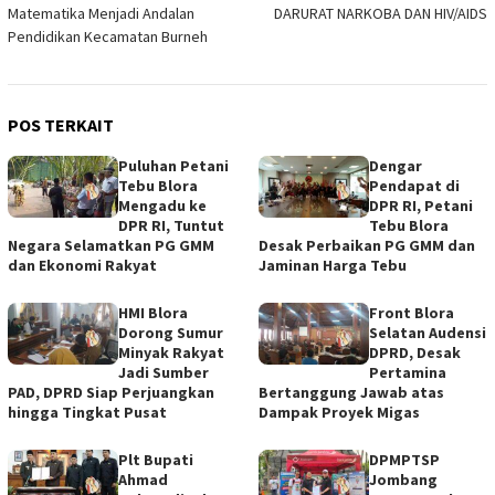
pos
Matematika Menjadi Andalan
DARURAT NARKOBA DAN HIV/AIDS
Pendidikan Kecamatan Burneh
POS TERKAIT
Puluhan Petani
Dengar
Tebu Blora
Pendapat di
Mengadu ke
DPR RI, Petani
DPR RI, Tuntut
Tebu Blora
Negara Selamatkan PG GMM
Desak Perbaikan PG GMM dan
dan Ekonomi Rakyat
Jaminan Harga Tebu
HMI Blora
Front Blora
Dorong Sumur
Selatan Audensi
Minyak Rakyat
DPRD, Desak
Jadi Sumber
Pertamina
PAD, DPRD Siap Perjuangkan
Bertanggung Jawab atas
hingga Tingkat Pusat
Dampak Proyek Migas
Plt Bupati
DPMPTSP
Ahmad
Jombang