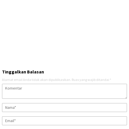
Tinggalkan Balasan
Alamat email Anda tidak akan dipublikasikan.
Ruas yang wajib ditandai
*