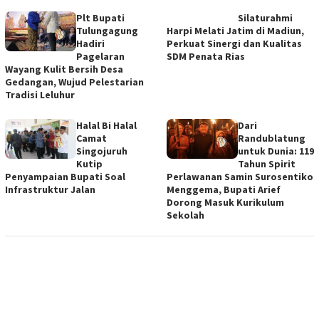
Plt Bupati
Silaturahmi
Tulungagung
Harpi Melati Jatim di Madiun,
Hadiri
Perkuat Sinergi dan Kualitas
Pagelaran
SDM Penata Rias
Wayang Kulit Bersih Desa
Gedangan, Wujud Pelestarian
Tradisi Leluhur
Halal Bi Halal
Dari
Camat
Randublatung
Singojuruh
untuk Dunia: 119
Kutip
Tahun Spirit
Penyampaian Bupati Soal
Perlawanan Samin Surosentiko
Infrastruktur Jalan
Menggema, Bupati Arief
Dorong Masuk Kurikulum
Sekolah