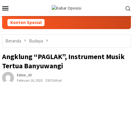
Loncat
Menu
ke
Mobile
konten
Konten Spesial
Beranda
Budaya
Angklung “PAGLAK”, Instrument Musik
Tertua Banyuwangi
Editor _03
Februari 16, 2020
293 Dilihat