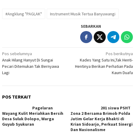
#Angklung "PAGLAK"
Instrument Musik Tertua Banyuwangi
SEBARKAN
Navigasi
Pos sebelumnya
Pos berikutnya
Anak Hilang Hanyut Di Sungai
Kades Yang Satu Ini,Tak Henti-
pos
Pecari Ditemukan Tak Bernyawa
Hentinya Berikan Perhatian Pada
Lagi
Kaum Duafa
POS TERKAIT
Pagelaran
201 siswa PSHT
Wayang Kulit Meriahkan Bersih
Zona 2 Bersama Brimob Polda
Desa Suluk Dolopo, Warga
Jatim Gelar Kerja Bhakti di
Guyub Syukuran
Krian Sidoarjo, Perkuat Sinergi
Dan Nasionalisme