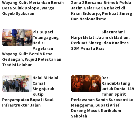
Wayang Kulit Meriahkan Bersih
Zona 2 Bersama Brimob Polda
Desa Suluk Dolopo, Warga
Jatim Gelar Kerja Bhakti di
Guyub Syukuran
Krian Sidoarjo, Perkuat Sinergi
Dan Nasionalisme
Plt Bupati
Silaturahmi
Tulungagung
Harpi Melati Jatim di Madiun,
Hadiri
Perkuat Sinergi dan Kualitas
Pagelaran
SDM Penata Rias
Wayang Kulit Bersih Desa
Gedangan, Wujud Pelestarian
Tradisi Leluhur
Halal Bi Halal
Dari
Camat
Randublatung
Singojuruh
untuk Dunia: 119
Kutip
Tahun Spirit
Penyampaian Bupati Soal
Perlawanan Samin Surosentiko
Infrastruktur Jalan
Menggema, Bupati Arief
Dorong Masuk Kurikulum
Sekolah