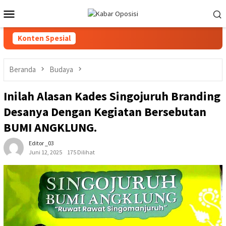
Loncat
Menu
ke
Mobile
konten
Konten Spesial
Beranda
Budaya
Inilah Alasan Kades Singojuruh Branding
Desanya Dengan Kegiatan Bersebutan
BUMI ANGKLUNG.
Editor _03
Juni 12, 2025
175 Dilihat