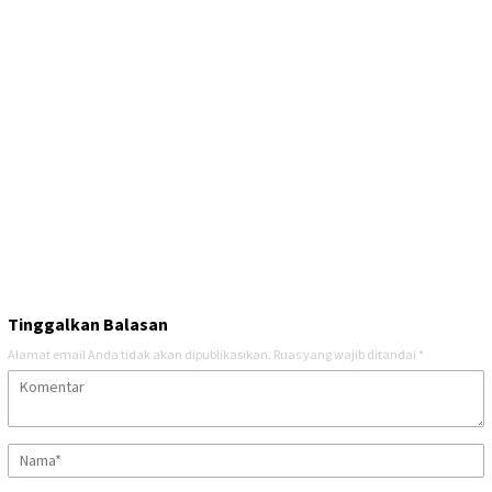
Tinggalkan Balasan
Alamat email Anda tidak akan dipublikasikan.
Ruas yang wajib ditandai
*