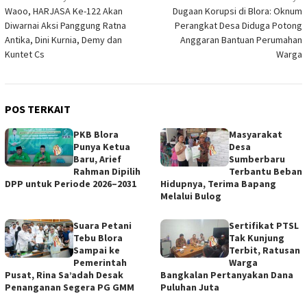
Waoo, HARJASA Ke-122 Akan
Dugaan Korupsi di Blora: Oknum
pos
Diwarnai Aksi Panggung Ratna
Perangkat Desa Diduga Potong
Antika, Dini Kurnia, Demy dan
Anggaran Bantuan Perumahan
Kuntet Cs
Warga
POS TERKAIT
PKB Blora
Masyarakat
Punya Ketua
Desa
Baru, Arief
Sumberbaru
Rahman Dipilih
Terbantu Beban
DPP untuk Periode 2026–2031
Hidupnya, Terima Bapang
Melalui Bulog
Suara Petani
Sertifikat PTSL
Tebu Blora
Tak Kunjung
Sampai ke
Terbit, Ratusan
Pemerintah
Warga
Pusat, Rina Sa’adah Desak
Bangkalan Pertanyakan Dana
Penanganan Segera PG GMM
Puluhan Juta