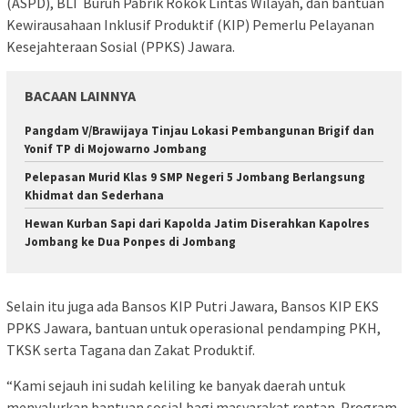
(ASPD), BLT Buruh Pabrik Rokok Lintas Wilayah, dan bantuan
Kewirausahaan Inklusif Produktif (KIP) Pemerlu Pelayanan
Kesejahteraan Sosial (PPKS) Jawara.
BACAAN LAINNYA
Pangdam V/Brawijaya Tinjau Lokasi Pembangunan Brigif dan
Yonif TP di Mojowarno Jombang
Pelepasan Murid Klas 9 SMP Negeri 5 Jombang Berlangsung
Khidmat dan Sederhana
Hewan Kurban Sapi dari Kapolda Jatim Diserahkan Kapolres
Jombang ke Dua Ponpes di Jombang
Selain itu juga ada Bansos KIP Putri Jawara, Bansos KIP EKS
PPKS Jawara, bantuan untuk operasional pendamping PKH,
TKSK serta Tagana dan Zakat Produktif.
“Kami sejauh ini sudah keliling ke banyak daerah untuk
menyalurkan bantuan sosial bagi masyarakat rentan. Program