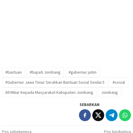
#bantuan
#bupati Jombang
#gubernur jatim
#Gubernur Jawa Timur Serahkan Bantuan Sosial Senilai 5
#sosial
69 Miliar Kepada Masyarakat Kabupaten Jombang
Jombang
SEBARKAN
Navigasi
Pos sebelumnya
Pos berikutnya