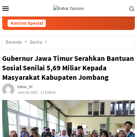
Loncat
Menu
ke
Mobile
konten
Konten Spesial
Beranda
Berita
Gubernur Jawa Timur Serahkan Bantuan
Sosial Senilai 5,69 Miliar Kepada
Masyarakat Kabupaten Jombang
Editor _07
Juni 28, 2025
21 Dilihat