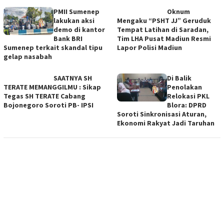
PMII Sumenep
Oknum
lakukan aksi
Mengaku “PSHT JJ” Geruduk
demo di kantor
Tempat Latihan di Saradan,
Bank BRI
Tim LHA Pusat Madiun Resmi
Sumenep terkait skandal tipu
Lapor Polisi Madiun
gelap nasabah
SAATNYA SH
Di Balik
TERATE MEMANGGILMU : Sikap
Penolakan
Tegas SH TERATE Cabang
Relokasi PKL
Bojonegoro Soroti PB- IPSI
Blora: DPRD
Soroti Sinkronisasi Aturan,
Ekonomi Rakyat Jadi Taruhan