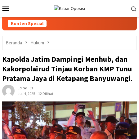
Loncat
Menu
ke
Mobile
konten
Konten Spesial
Beranda
Hukum
Kapolda Jatim Dampingi Menhub, dan
Kakorpolairud Tinjau Korban KMP Tunu
Pratama Jaya di Ketapang Banyuwangi.
Editor _03
Juli 4, 2025
12 Dilihat