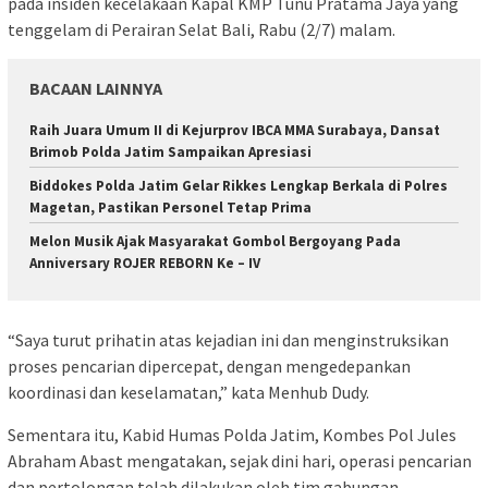
pada insiden kecelakaan Kapal KMP Tunu Pratama Jaya yang
tenggelam di Perairan Selat Bali, Rabu (2/7) malam.
BACAAN LAINNYA
Raih Juara Umum II di Kejurprov IBCA MMA Surabaya, Dansat
Brimob Polda Jatim Sampaikan Apresiasi
Biddokes Polda Jatim Gelar Rikkes Lengkap Berkala di Polres
Magetan, Pastikan Personel Tetap Prima
Melon Musik Ajak Masyarakat Gombol Bergoyang Pada
Anniversary ROJER REBORN Ke – IV
“Saya turut prihatin atas kejadian ini dan menginstruksikan
proses pencarian dipercepat, dengan mengedepankan
koordinasi dan keselamatan,” kata Menhub Dudy.
Sementara itu, Kabid Humas Polda Jatim, Kombes Pol Jules
Abraham Abast mengatakan, sejak dini hari, operasi pencarian
dan pertolongan telah dilakukan oleh tim gabungan.