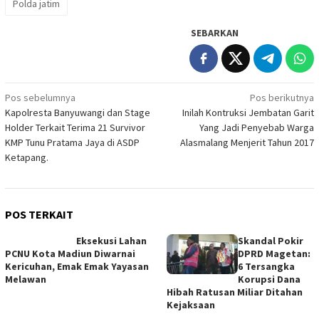
Polda jatim
SEBARKAN
Navigasi
Pos sebelumnya
Pos berikutnya
Kapolresta Banyuwangi dan Stage
Inilah Kontruksi Jembatan Garit
pos
Holder Terkait Terima 21 Survivor
Yang Jadi Penyebab Warga
KMP Tunu Pratama Jaya di ASDP
Alasmalang Menjerit Tahun 2017
Ketapang.
POS TERKAIT
Eksekusi Lahan
Skandal Pokir
PCNU Kota Madiun Diwarnai
DPRD Magetan:
Kericuhan, Emak Emak Yayasan
6 Tersangka
Melawan
Korupsi Dana
Hibah Ratusan Miliar Ditahan
Kejaksaan