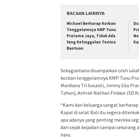
BACAAN LAINNYA
Michael Berharap Korban
Du
Tenggelamnya KMP Tunu
Pr
Pratama Jaya, Tidak Ada
No
Yang Ketinggalan Terima
Ka
Bantuan
Sebagaimana disampaikan oleh salah
korban tenggelamnya KMP Tunu Prata
Mardiana Tri Susanti, Jimmy Eka Prar
Tahun), Ashrah Nathan Firdaus (SD Ke
“Kami dan keluarga sangat berharap
Kapal di selat Bali itu segera ditem
apa adanya yang penting mereka seg
dari sejak kejadian sampai sekarang
haru.