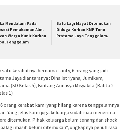
ka Mendalam Pada
Satu Lagi Mayat Ditemukan
osesi Pemakaman Alm.
Diduga Korban KMP Tunu
van Warga Kunir Korban
Pratama Jaya Tenggelam.
pal Tenggelam
 satu kerabatnya bernama Tanty, 6 orang yang jadi
ma Jaya diantaranya : Dina Istriyana, Jumikem,
ama (SD Kelas 5), Bintang Annasya Misyakila (Balita 2
las 1).
 6 orang kerabat kami yang hilang karena tenggelamnya
ukan. Yang jelas kami juga keluarga sudah siap menerima
era ditemukan. Pihak keluarga belum tenang dan shock
 apalagi masih belum ditemukan”, ungkapnya penuh rasa