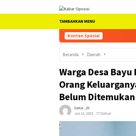
Loncat
ke
konten
TAMBAHKAN MENU
Konten Spesial
Beranda
Daerah
Warga Desa Bayu 
Orang Keluargany
Belum Ditemukan
Editor _03
Juli 13, 2025
77 Dilihat