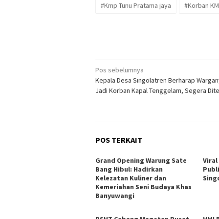
#Kmp Tunu Pratama jaya
#Korban KM
Navigasi
Pos sebelumnya
Kepala Desa Singolatren Berharap Wargan
pos
Jadi Korban Kapal Tenggelam, Segera Di
POS TERKAIT
Grand Opening Warung Sate
Vira
Bang Hibul: Hadirkan
Publ
Kelezatan Kuliner dan
Sing
Kemeriahan Seni Budaya Khas
Banyuwangi
PSHT Cabang Magetan Pusat
HMI 