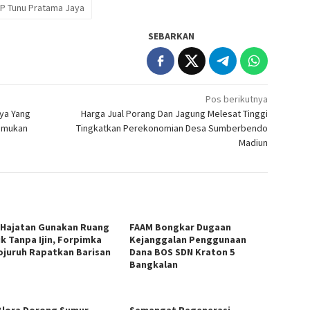
P Tunu Pratama Jaya
SEBARKAN
Pos berikutnya
ya Yang
Harga Jual Porang Dan Jagung Melesat Tinggi
temukan
Tingkatkan Perekonomian Desa Sumberbendo
Madiun
l Hajatan Gunakan Ruang
FAAM Bongkar Dugaan
ik Tanpa Ijin, Forpimka
Kejanggalan Penggunaan
ojuruh Rapatkan Barisan
Dana BOS SDN Kraton 5
Bangkalan
Blora Dorong Sumur
Semangat Regenerasi