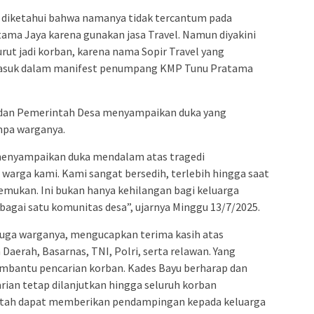
u diketahui bahwa namanya tidak tercantum pada
ma Jaya karena gunakan jasa Travel. Namun diyakini
urut jadi korban, karena nama Sopir Travel yang
asuk dalam manifest penumpang KMP Tunu Pratama
i dan Pemerintah Desa menyampaikan duka yang
pa warganya.
menyampaikan duka mendalam atas tragedi
rga kami. Kami sangat bersedih, terlebih hingga saat
temukan. Ini bukan hanya kehilangan bagi keluarga
bagai satu komunitas desa”, ujarnya Minggu 13/7/2025.
juga warganya, mengucapkan terima kasih atas
Daerah, Basarnas, TNI, Polri, serta relawan. Yang
mbantu pencarian korban. Kades Bayu berharap dan
an tetap dilanjutkan hingga seluruh korban
ntah dapat memberikan pendampingan kepada keluarga