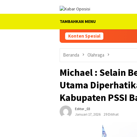
Loncat
ke
konten
TAMBAHKAN MENU
Konten Spesial
Beranda
Olahraga
Michael : Selain 
Utama Diperhatik
Kabupaten PSSI 
Editor _03
Januari 17, 2026
29 Dilihat