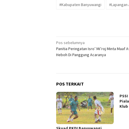
#Kabupaten Banyuwangi
#Lapangan 
Navigasi
Pos sebelumnya
Panitia Peringatan Isro’ Mi’roj Minta Maaf 
pos
Heboh Di Panggung Acaranya
POS TERKAIT
PSSI
Piala
Klub
Skuad PKDI Banyuwangi