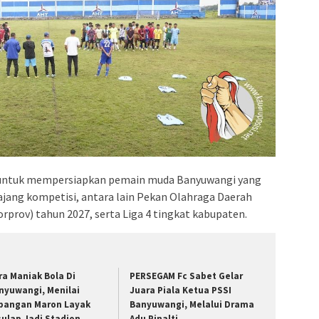
an untuk mempersiapkan pemain muda Banyuwangi yang
ajang kompetisi, antara lain Pekan Olahraga Daerah
rprov) tahun 2027, serta Liga 4 tingkat kabupaten.
ra Maniak Bola Di
PERSEGAM Fc Sabet Gelar
nyuwangi, Menilai
Juara Piala Ketua PSSI
pangan Maron Layak
Banyuwangi, Melalui Drama
sulap Jadi Stadion
Adu Pinalti