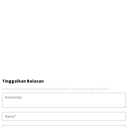
Tinggalkan Balasan
Alamat email Anda tidak akan dipublikasikan.
Ruas yang wajib ditandai
*