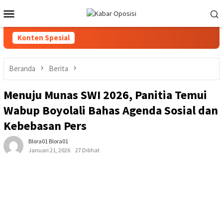
Loncat
Menu
ke
Mobile
konten
Konten Spesial
Beranda
Berita
Menuju Munas SWI 2026, Panitia Temui
Wabup Boyolali Bahas Agenda Sosial dan
Kebebasan Pers
Blora01 Blora01
Januari 21, 2026
27 Dilihat