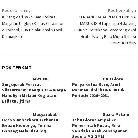
Navigasi
Pos sebelumnya
Pos berikutnya
Kurang dari 3×24 Jam, Polres
TENDANG DADA PEMAIN HINGGA
pos
Magetan Ungkap Kasus Curanmor
MASUK IGD! Laga Liga 4 Jateng
di Poncol, Dua Pelaku Asal Ngawi
PSIR vs Persikaba Tercoreng Aksi
Diamankan
Brutal Kiper, Klub Minta Sanksi
Seumur Hidup
POS TERKAIT
MWC NU
PKB Blora
Singojuruh Pererat
Punya Ketua Baru, Arief
Silaturrahmi Pengurus & Warga
Rahman Dipilih DPP untuk
Nahdliyin Melalui Kegiatan
Periode 2026–2031
Lailatul Ijtima’
Masyarakat
Suara Petani
Desa Sumberbaru Terbantu
Tebu Blora Sampai ke
Beban Hidupnya, Terima
Pemerintah Pusat, Rina
Bapang Melalui Bulog
Sa’adah Desak Penanganan
Segera PG GMM