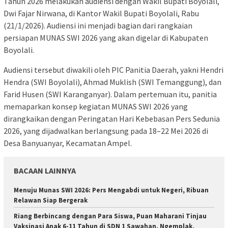
Tahun 2026 melakukan audiensi dengan Wakil Bupati Boyolali,
Dwi Fajar Nirwana, di Kantor Wakil Bupati Boyolali, Rabu
(21/1/2026). Audiensi ini menjadi bagian dari rangkaian
persiapan MUNAS SWI 2026 yang akan digelar di Kabupaten
Boyolali.
Audiensi tersebut diwakili oleh PIC Panitia Daerah, yakni Hendri
Hendra (SWI Boyolali), Ahmad Muklish (SWI Temanggung), dan
Farid Husen (SWI Karanganyar). Dalam pertemuan itu, panitia
memaparkan konsep kegiatan MUNAS SWI 2026 yang
dirangkaikan dengan Peringatan Hari Kebebasan Pers Sedunia
2026, yang dijadwalkan berlangsung pada 18–22 Mei 2026 di
Desa Banyuanyar, Kecamatan Ampel.
BACAAN LAINNYA
Menuju Munas SWI 2026: Pers Mengabdi untuk Negeri, Ribuan
Relawan Siap Bergerak
Riang Berbincang dengan Para Siswa, Puan Maharani Tinjau
Vaksinasi Anak 6-11 Tahun di SDN 1 Sawahan, Ngemplak,