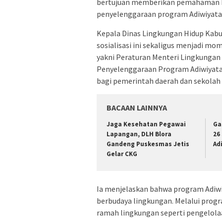
bertujuan memberikan pemahaman ke
penyelenggaraan program Adiwiyata
Kepala Dinas Lingkungan Hidup Kab
sosialisasi ini sekaligus menjadi m
yakni Peraturan Menteri Lingkunga
Penyelenggaraan Program Adiwiyata
bagi pemerintah daerah dan sekola
BACAAN LAINNYA
Jaga Kesehatan Pegawai
Ga
Lapangan, DLH Blora
26
Gandeng Puskesmas Jetis
Ad
Gelar CKG
Ia menjelaskan bahwa program Adiwi
berbudaya lingkungan. Melalui progr
ramah lingkungan seperti pengelola