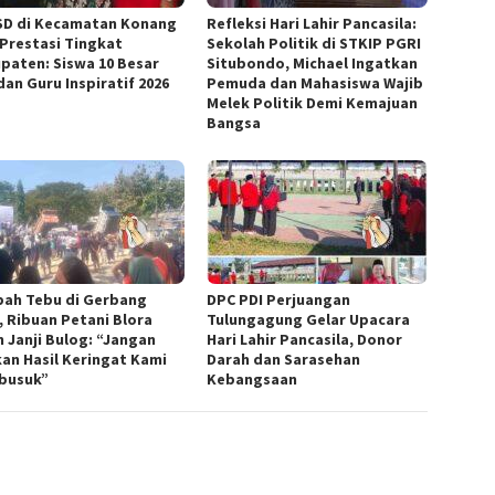
SD di Kecamatan Konang
Refleksi Hari Lahir Pancasila:
 Prestasi Tingkat
Sekolah Politik di STKIP PGRI
paten: Siswa 10 Besar
Situbondo, Michael Ingatkan
dan Guru Inspiratif 2026
Pemuda dan Mahasiswa Wajib
Melek Politik Demi Kemajuan
Bangsa
ah Tebu di Gerbang
DPC PDI Perjuangan
 Ribuan Petani Blora
Tulungagung Gelar Upacara
h Janji Bulog: “Jangan
Hari Lahir Pancasila, Donor
kan Hasil Keringat Kami
Darah dan Sarasehan
busuk”
Kebangsaan