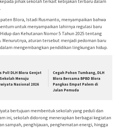
pada pihak sekolah terkait kebijakan terbaru dalam
.
upaten Blora, Istadi Rusmanto, menyampaikan bahwa
omentum untuk menyampaikan lahirnya regulasi baru
n Hidup dan Kehutanan Nomor 5 Tahun 2025 tentang
. Menurutnya, aturan tersebut menjadi pedoman baru
h dalam mengembangkan pendidikan lingkungan hidup.
s Pol! DLH Blora Genjot
Cegah Pohon Tumbang, DLH
 Sekolah Menuju
Blora Bersama BPBD Blora
iwiyata Nasional 2026
Pangkas Empat Palem di
Jalan Pemuda
yata bertujuan membentuk sekolah yang peduli dan
am ini, sekolah didorong menerapkan berbagai kegiatan
an sampah, penghijauan, penghematan energi, hingga