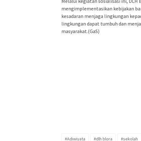
Melalui kegiatan sosialisasi ini, D
mengimplementasikan kebijakan ba
kesadaran menjaga lingkungan kepada
lingkungan dapat tumbuh dan menjad
masyarakat.(GaS)
#Adiwiyata
#dlh blora
#sekolah