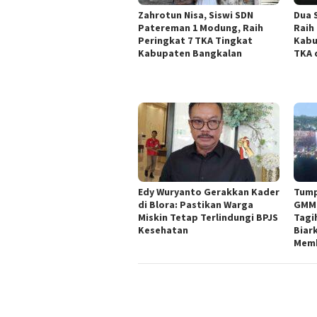
Zahrotun Nisa, Siswi SDN
Dua 
Patereman 1 Modung, Raih
Raih
Peringkat 7 TKA Tingkat
Kabu
Kabupaten Bangkalan
TKA 
Edy Wuryanto Gerakkan Kader
Tump
di Blora: Pastikan Warga
GMM,
Miskin Tetap Terlindungi BPJS
Tagi
Kesehatan
Biar
Mem