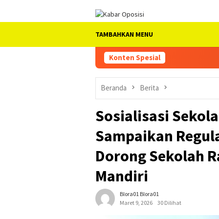
Loncat
ke
konten
TAMBAHKAN MENU
Konten Spesial
Beranda
Berita
Sosialisasi Sekol
Sampaikan Regula
Dorong Sekolah R
Mandiri
Blora01 Blora01
Maret 9, 2026
30 Dilihat