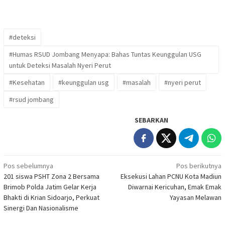
#deteksi
#Humas RSUD Jombang Menyapa: Bahas Tuntas Keunggulan USG
untuk Deteksi Masalah Nyeri Perut
#Kesehatan
#keunggulan usg
#masalah
#nyeri perut
#rsud jombang
SEBARKAN
Navigasi
Pos sebelumnya
Pos berikutnya
201 siswa PSHT Zona 2 Bersama
Eksekusi Lahan PCNU Kota Madiun
pos
Brimob Polda Jatim Gelar Kerja
Diwarnai Kericuhan, Emak Emak
Bhakti di Krian Sidoarjo, Perkuat
Yayasan Melawan
Sinergi Dan Nasionalisme