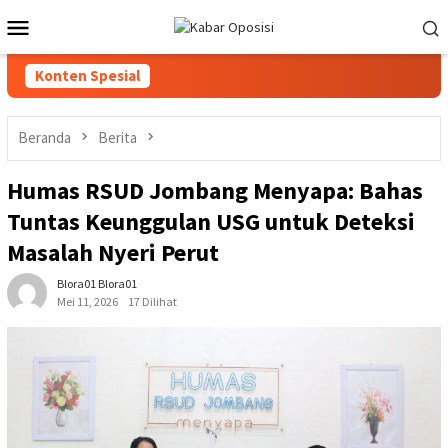
Loncat
Menu
ke
Mobile
konten
Konten Spesial
Beranda
Berita
Humas RSUD Jombang Menyapa: Bahas
Tuntas Keunggulan USG untuk Deteksi
Masalah Nyeri Perut
Blora01 Blora01
Mei 11, 2026
17 Dilihat