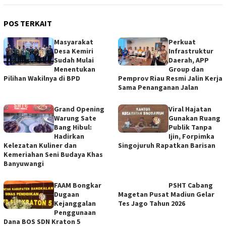
POS TERKAIT
Masyarakat
Perkuat
Desa Kemiri
Infrastruktur
Sudah Mulai
Daerah, APP
Menentukan
Group dan
Pilihan Wakilnya di BPD
Pemprov Riau Resmi Jalin Kerja
Sama Penanganan Jalan
Grand Opening
Viral Hajatan
Warung Sate
Gunakan Ruang
Bang Hibul:
Publik Tanpa
Hadirkan
Ijin, Forpimka
Kelezatan Kuliner dan
Singojuruh Rapatkan Barisan
Kemeriahan Seni Budaya Khas
Banyuwangi
FAAM Bongkar
PSHT Cabang
Dugaan
Magetan Pusat Madiun Gelar
Kejanggalan
Tes Jago Tahun 2026
Penggunaan
Dana BOS SDN Kraton 5