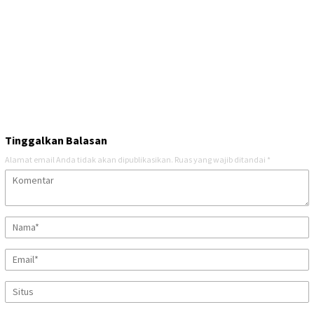
Tinggalkan Balasan
Alamat email Anda tidak akan dipublikasikan.
Ruas yang wajib ditandai
*