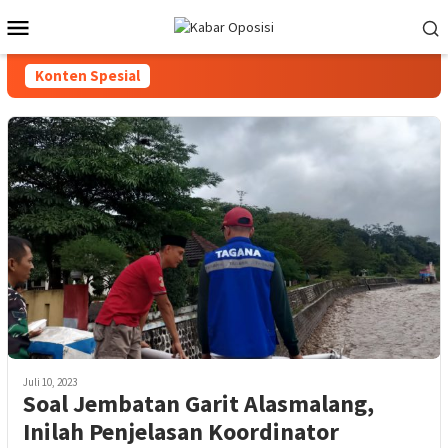
Loncat
Menu
ke
Mobile
konten
Konten Spesial
Juli 10, 2023
Soal Jembatan Garit Alasmalang,
Inilah Penjelasan Koordinator