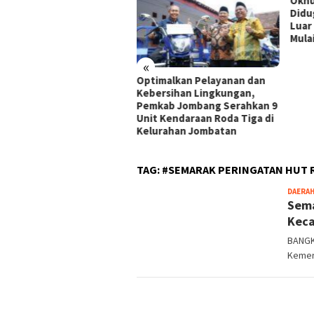
Oknum ASN Pasar Arosbay
Diduga Tinggalkan Tugas 
Luar Negeri, Tim Gabung
Mulai Pemeriksaan
«
rga
Optimalkan Pelayanan dan
u
Kebersihan Lingkungan,
Pemkab Jombang Serahkan 9
Unit Kendaraan Roda Tiga di
Kelurahan Jombatan
TAG:
#SEMARAK PERINGATAN HUT R
DAERA
Sema
Keca
BANGK
Kemer