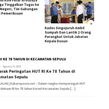
a
ke
an
»
Kades Singojuruh Ambil
Menuju PKDI Cup Jatim, Lag
Sumpah Dan Lantik 2 Orang
Uji Coba PKDI Banyuwangi V
Perangkat Untuk Jabatan
PKDI Jember Menang Deng
Kepala Dusun
Skor 4-0
I KE 78 TAHUN DI KECAMATAN SEPULU
H
Editor
Agustus 15, 2023
rak Peringatan HUT RI Ke 78 Tahun di
_06
matan Sepulu
ALAN | Kabaroposisi.net – Dalam rangka memperingati HUT
dekaan RI ke-78 tahun Korwil Kecamatan Sepulu […]