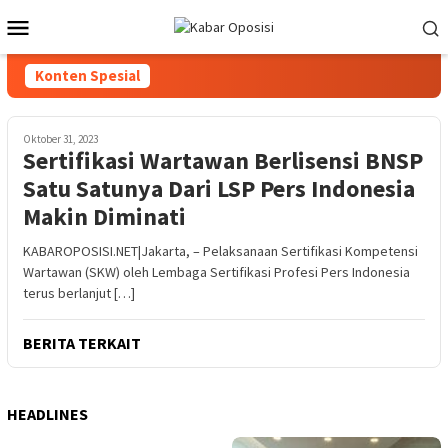
Loncat
Menu
ke
Mobile
konten
Konten Spesial
Oktober 31, 2023
Sertifikasi Wartawan Berlisensi BNSP
Satu Satunya Dari LSP Pers Indonesia
Makin Diminati
KABAROPOSISI.NET|Jakarta, – Pelaksanaan Sertifikasi Kompetensi
Wartawan (SKW) oleh Lembaga Sertifikasi Profesi Pers Indonesia
terus berlanjut […]
BERITA TERKAIT
HEADLINES