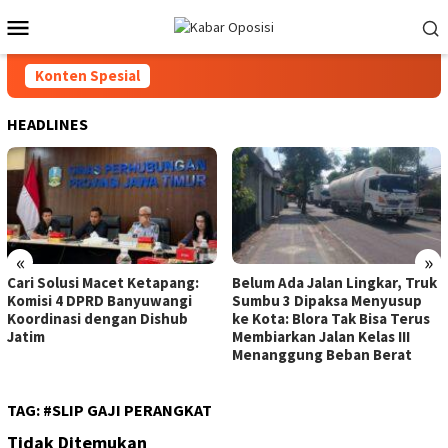
Loncat
Menu
ke
Mobile
konten
Konten Spesial
HEADLINES
«
»
Cari Solusi Macet Ketapang:
Belum Ada Jalan Lingkar, Truk
Komisi 4 DPRD Banyuwangi
Sumbu 3 Dipaksa Menyusup
Koordinasi dengan Dishub
ke Kota: Blora Tak Bisa Terus
Jatim
Membiarkan Jalan Kelas III
Menanggung Beban Berat
TAG:
#SLIP GAJI PERANGKAT
Tidak Ditemukan