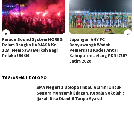
«
»
Parade Sound System HOREG
Lapangan AHY FC
Dalam Rangka HARJASA Ke –
Banyuwangi: Wadah
123, Membawa Berkah Bagi
Pemersatu Kades Antar
Pelaku UMKM
Kabupaten Jelang PKDI CUP
Jatim 2026
TAG:
#SMA 1 DOLOPO
SMA Negeri 1 Dolopo Imbau Alumni Untuk
Segera Mengambil Ijazah. Kepala Sekolah :
Ijazah Bisa Diambil Tanpa Syarat