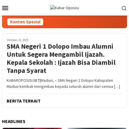
Loncat
Menu
ke
Mobile
konten
Konten Spesial
Oktober 22, 2025
SMA Negeri 1 Dolopo Imbau Alumni
Untuk Segera Mengambil Ijazah.
Kepala Sekolah : Ijazah Bisa Diambil
Tanpa Syarat
KABAROPOSISI.NET|Madiun, – SMA Negeri 1 Dolopo Kabupaten
Madiun kembali mengimbau kepada seluruh alumni dari semua […]
BERITA TERKAIT
HEADLINES