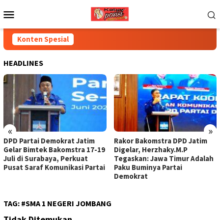
Loncat
Menu
ke
Mobile
konten
Konten Spesial
HEADLINES
«
»
DPD Partai Demokrat Jatim
Rakor Bakomstra DPD Jatim
Gelar Bimtek Bakomstra 17-19
Digelar, Herzhaky.M.P
Juli di Surabaya, Perkuat
Tegaskan: Jawa Timur Adalah
Pusat Saraf Komunikasi Partai
Paku Buminya Partai
Demokrat
TAG:
#SMA 1 NEGERI JOMBANG
Tidak Ditemukan