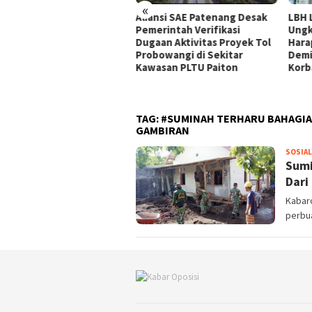
«
iansi SAE Patenang Desak
LBH LIRA Jatim Dukung JPU
2.15
merintah Verifikasi
Ungkap Fakta Persidangan,
Mage
gaan Aktivitas Proyek Tol
Harapkan Tuntutan Maksimal
Pem
obowangi di Sekitar
Demi Keadilan Keluarga Dan
Tena
wasan PLTU Paiton
Korban
Dir
TAG:
#SUMINAH TERHARU BAHAGIA 
GAMBIRAN
SOSIAL
Sumi
Dari
Kabar
perbua