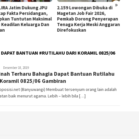
»
9 Lowongan Dibuka di
Cari Solusi Macet Ketapang:
Belum
tan Job Fair 2026,
Komisi 4 DPRD Banyuwangi
Truk 
kab Dorong Penyerapan
Koordinasi dengan Dishub
Menyu
ga Kerja Meski Anggaran
Jatim
Bisa 
efokuskan
Kelas
Berat
DAPAT BANTUAN #RUTILAHU DARI KORAMIL 0825/06
Editor
Desember 18, 2019
nah Terharu Bahagia Dapat Bantuan Rutilahu
_02
 Koramil 0825/06 Gambiran
oposisi.net (Banyuwangi) Membuat tersenyum orang lain adalah
tan baik menurut agama. Lebih – lebih bila […]